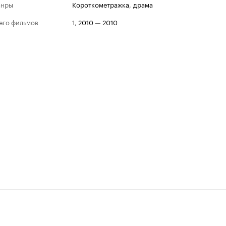
анры
короткометражка
,
драма
его фильмов
1
,
2010
—
2010