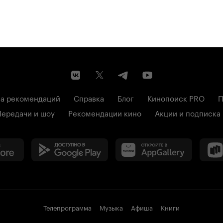
а рекомендаций
Справка
Блог
Кинопоиск PRO
П
Передачи и шоу
Рекомендации кино
Акции и подписка
Телепрограмма
Музыка
Афиша
Книги