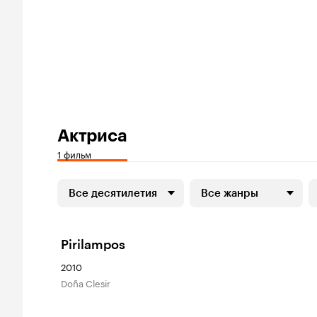
Актриса
1 фильм
Все десятилетия
Все жанры
Pirilampos
2010
Doña Clesir