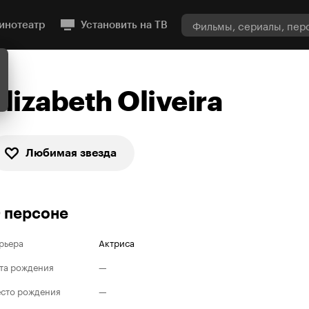
инотеатр
Установить на ТВ
Elizabeth Oliveira
Любимая звезда
 персоне
рьера
Актриса
та рождения
—
сто рождения
—