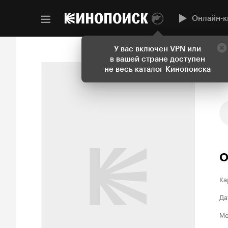
Онлайн-к
У вас включен VPN или
в вашей стране доступен
не весь каталог Кинопоиска
О
Ка
Да
Ме