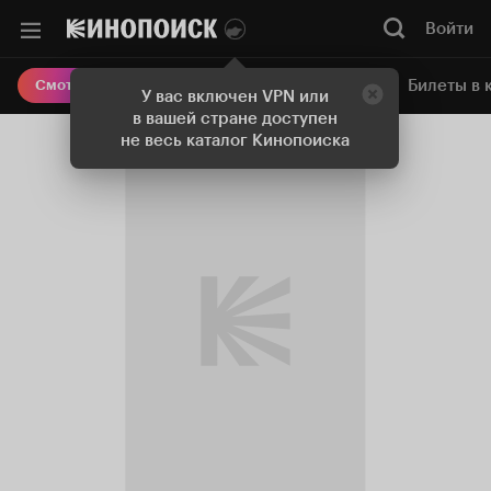
Войти
Онлайн-кинотеатр
Билеты в 
Смотреть кино
У вас включен VPN или
в вашей стране доступен
не весь каталог Кинопоиска