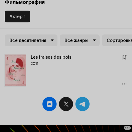
Фильмография
Актер
1
Все десятилетия
Все жанры
Сортировка
Les fraises des bois
2011