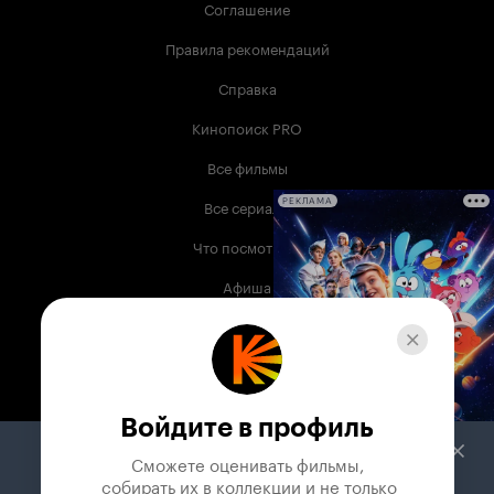
Соглашение
Правила рекомендаций
Справка
Кинопоиск PRO
Все фильмы
Все сериалы
РЕКЛАМА
Что посмотреть
Афиша
Музыка
Телепрограмма
Книги
Войдите в профиль
Служба поддержки
Сможете оценивать фильмы,

 собирать их в коллекции и не только