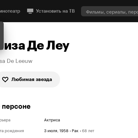
инотеатр
Установить на ТВ
Лиза Де Леу
isa De Leeuw
Любимая звезда
 персоне
рьера
Актриса
та рождения
3 июля
,
1958
•
Рак
•
68 лет