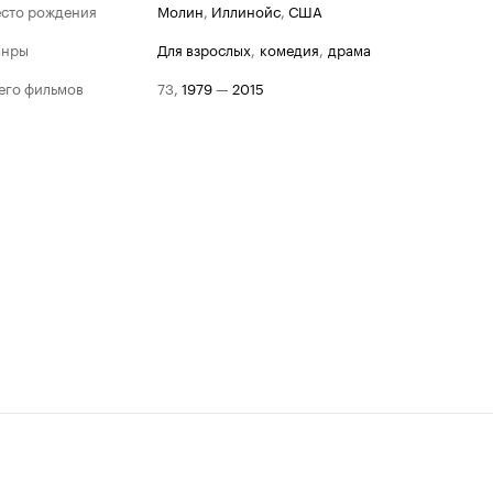
сто рождения
Молин
,
Иллинойс
,
США
анры
для взрослых
,
комедия
,
драма
его фильмов
73
,
1979
—
2015