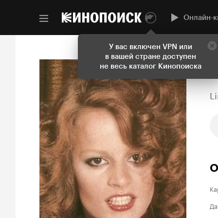
Онлайн-к
У вас включен VPN или
в вашей стране доступен
не весь каталог Кинопоиска
L
О
Ка
Да