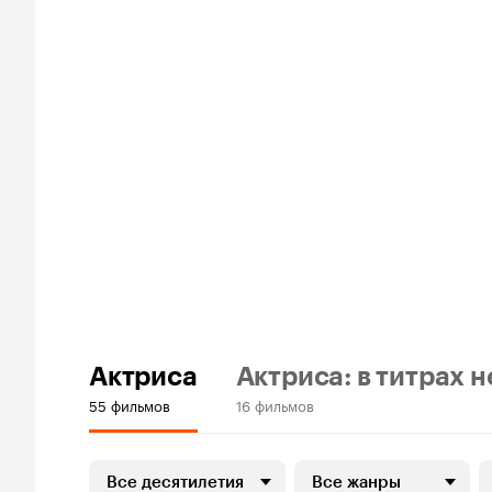
Актриса
Актриса: в титрах н
55 фильмов
16 фильмов
Все десятилетия
Все жанры