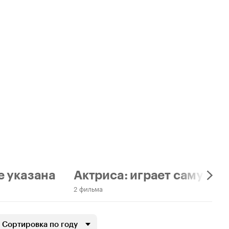
е указана
Актриса: играет саму себ
2 фильма
Сортировка по году