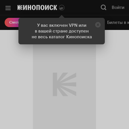
Войти
Онлайн-кинотеатр
Билеты в 
Смотреть кино
У вас включен VPN или
в вашей стране доступен
не весь каталог Кинопоиска