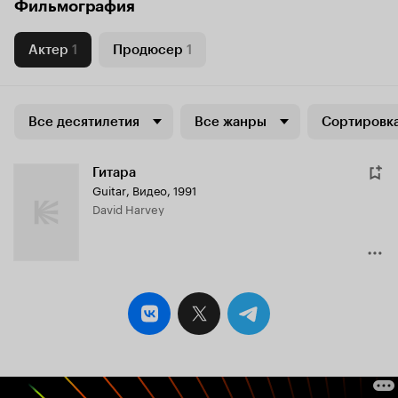
Фильмография
Актер
1
Продюсер
1
Все десятилетия
Все жанры
Сортировка
Гитара
Guitar
,
Видео, 1991
David Harvey