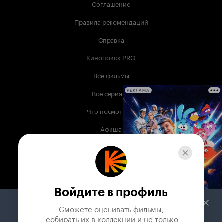
Соглашение
Правила рекомендаций
Справка
Кинопоиск PRO
Все фильмы
Все сериалы
РЕКЛАМА
Что посмотреть
Афиша
Музыка
Телепрограмма
Книги
Войдите в профиль
Служба поддержки
Сможете оценивать фильмы,

 собирать их в коллекции и не только