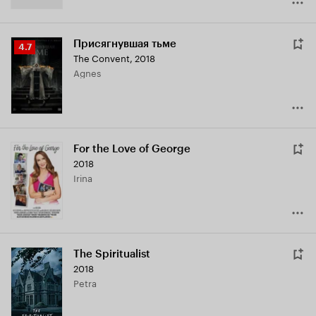
Присягнувшая тьме
Рейтинг
4.7
The Convent
,
2018
Кинопоиска
Agnes
4.7
For the Love of George
2018
Irina
The Spiritualist
2018
Petra