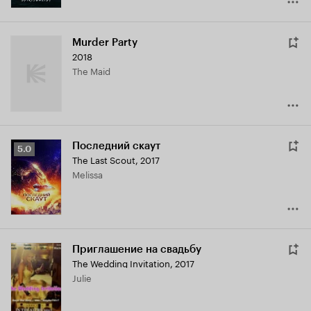
Murder Party
2018
The Maid
Последний скаут
Рейтинг
5.0
The Last Scout
,
2017
Кинопоиска
Melissa
5.0
Приглашение на свадьбу
The Wedding Invitation
,
2017
Julie