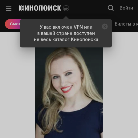
Войти
Онлайн-кинотеатр
Билеты в 
Смотреть кино
У вас включен VPN или
в вашей стране доступен
не весь каталог Кинопоиска