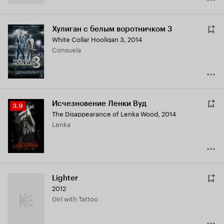
Хулиган с белым воротничком 3
White Collar Hooligan 3
,
2014
Consuela
Исчезновение Ленки Вуд
Рейтинг
3.9
The Disappearance of Lenka Wood
,
2014
Кинопоиска
Lenka
3.9
Lighter
2012
Girl with Tattoo