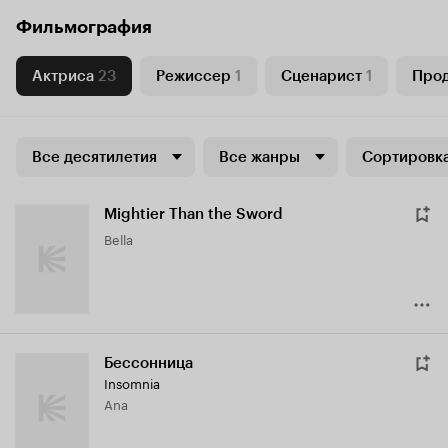
Фильмография
Актриса
23
Режиссер
1
Сценарист
1
Про
Все десятилетия
Все жанры
Сортировка
Mightier Than the Sword
Bella
Бессонница
Insomnia
Ana