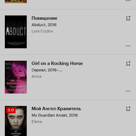
Похищение
Abduct
,
2016
Lyra Cozlov
Girl on a Rocking Horse
Сериал, 2016–...
Anna
Мой Ангел-Хранитель
Рейтинг
3.9
My Guardian Angel
,
2016
Кинопоиска
Elena
3.9