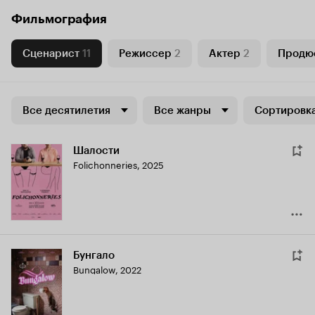
Фильмография
Сценарист
11
Режиссер
2
Актер
2
Продю
Все десятилетия
Все жанры
Сортировка
Шалости
Folichonneries
,
2025
Бунгало
Bungalow
,
2022