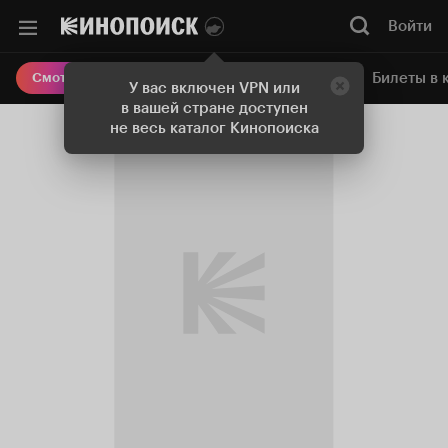
Войти
Онлайн-кинотеатр
Билеты в 
Смотреть кино
У вас включен VPN или
в вашей стране доступен
не весь каталог Кинопоиска