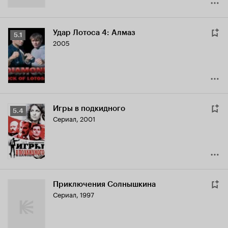
Удар Лотоса 4: Алмаз
Рейтинг
5.1
2005
Кинопоиска
5.1
Игры в подкидного
Рейтинг
5.4
Сериал, 2001
Кинопоиска
5.4
Приключения Солнышкина
Сериал, 1997