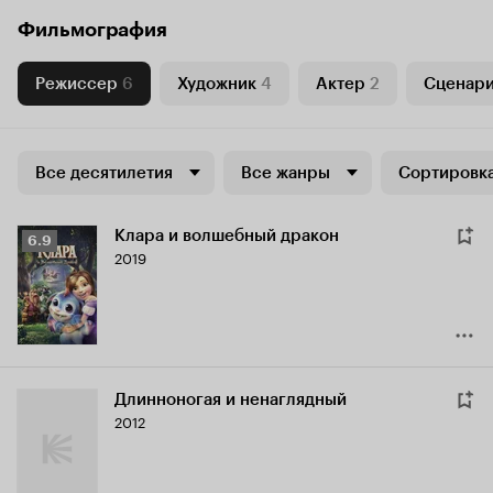
Фильмография
Режиссер
6
Художник
4
Актер
2
Сценари
Все десятилетия
Все жанры
Сортировка
Клара и волшебный дракон
Рейтинг
6.9
2019
Кинопоиска
6.9
Длинноногая и ненаглядный
2012