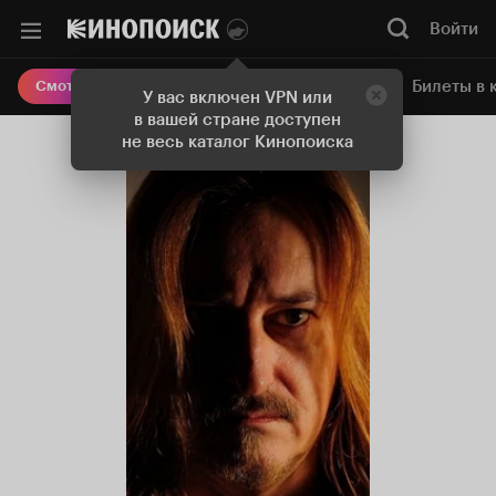
Войти
Онлайн-кинотеатр
Билеты в 
Смотреть кино
У вас включен VPN или
в вашей стране доступен
не весь каталог Кинопоиска