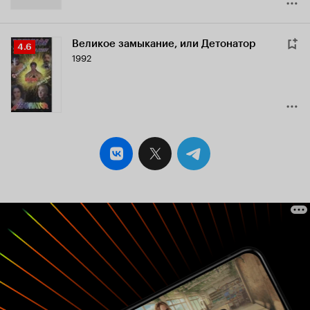
Великое замыкание, или Детонатор
Рейтинг
4.6
1992
Кинопоиска
4.6