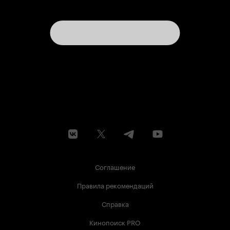
Соглашение
Правила рекомендаций
Справка
Кинопоиск PRO