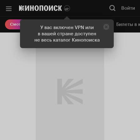
Войти
Онлайн-кинотеатр
Билеты в 
Смотреть кино
У вас включен VPN или
в вашей стране доступен
не весь каталог Кинопоиска