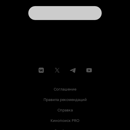
Соглашение
Правила рекомендаций
Справка
Кинопоиск PRO