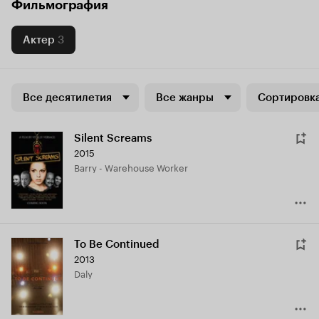
Фильмография
Актер
3
Все десятилетия
Все жанры
Сортировка
Silent Screams
2015
Barry - Warehouse Worker
To Be Continued
2013
Daly