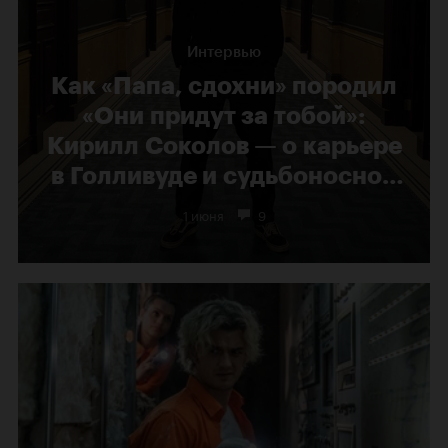
Интервью
Как «Папа, сдохни» породил
«Они придут за тобой»:
Кирилл Соколов — о карьере
в Голливуде и судьбоносной
кинокритике
1 июня
9