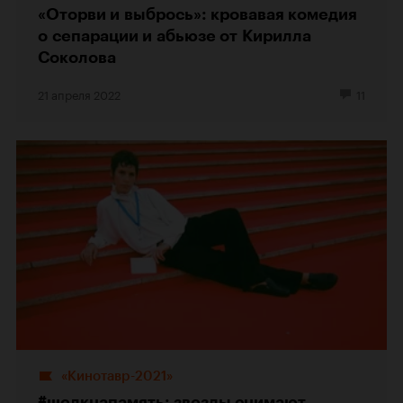
«Оторви и выбрось»: кровавая комедия
о сепарации и абьюзе от Кирилла
Соколова
21 апреля 2022
11
«Кинотавр-2021»
#щелкнапамять: звезды снимают