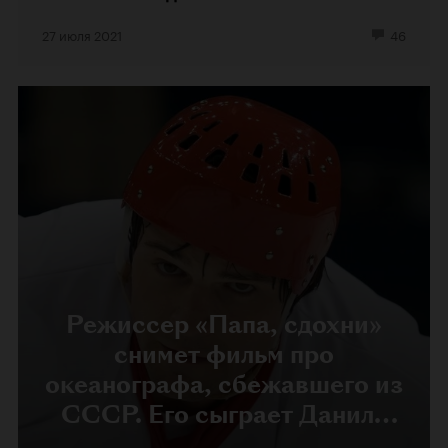
27 июля 2021
46
Режиссер «Папа, сдохни»
снимет фильм про
океанографа, сбежавшего из
СССР. Его сыграет Данила
Козловский