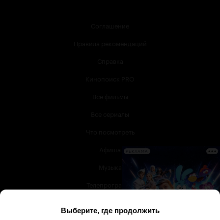
Соглашение
Правила рекомендаций
Справка
Кинопоиск PRO
Все фильмы
Все сериалы
Что посмотреть
Афиша
РЕКЛАМА
Музыка
Телепрограмма
Книги
Служба поддержки