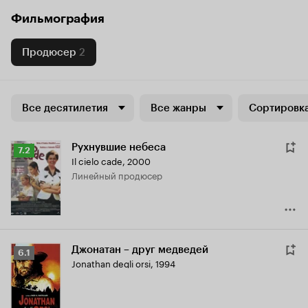
Фильмография
Продюсер
2
Все десятилетия
Все жанры
Сортировка
Рухнувшие небеса
Рейтинг
7.2
Il cielo cade
,
2000
Кинопоиска
линейный продюсер
7.2
Джонатан – друг медведей
Рейтинг
6.1
Jonathan degli orsi
,
1994
Кинопоиска
6.1