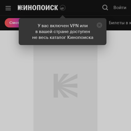
Войти
Онлайн-кинотеатр
Билеты в 
Смотреть кино
У вас включен VPN или
в вашей стране доступен
не весь каталог Кинопоиска