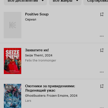
Все десятилетия
Все жанры
Сортировка
Positive Soup
Сериал
Захватите их!
Seize Them!
,
2024
Felix the Ironmonger
Охотники за привидениями:
Рейтинг
6.3
Леденящий ужас
Кинопоиска
Ghostbusters: Frozen Empire
,
2024
6.3
Lars