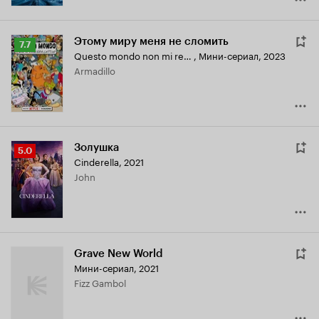
Этому миру меня не сломить
Рейтинг
7.7
Questo mondo non mi renderà cattivo
,
Мини-сериал, 2023
Кинопоиска
Armadillo
7.7
Золушка
Рейтинг
5.0
Cinderella
,
2021
Кинопоиска
John
5.0
Grave New World
Мини-сериал, 2021
Fizz Gambol