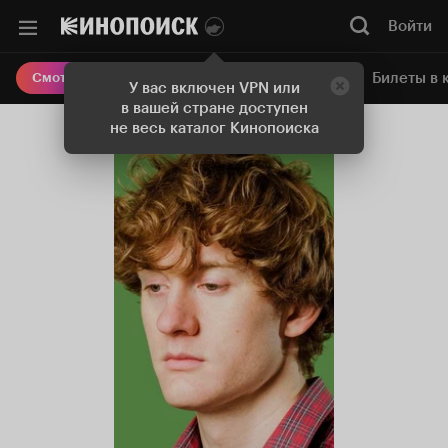
Войти
Онлайн-кинотеатр
Билеты в 
Смотреть кино
У вас включен VPN или
в вашей стране доступен
не весь каталог Кинопоиска