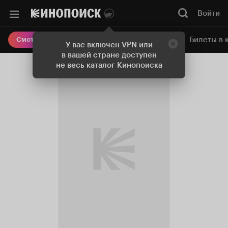
Войти
Онлайн-кинотеатр
Билеты в 
Смотреть кино
У вас включен VPN или
в вашей стране доступен
не весь каталог Кинопоиска