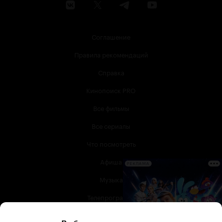
Соглашение
Правила рекомендаций
Справка
Кинопоиск PRO
Все фильмы
Все сериалы
Что посмотреть
Афиша
РЕКЛАМА
Музыка
Телепрограмма
Книги