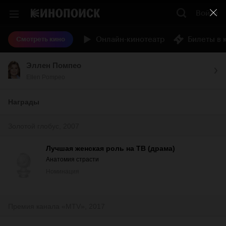
Войти
Онлайн-кинотеатр
Билеты в 
Смотреть кино
Эллен Помпео
Ellen Pompeo
Награды
Золотой глобус, 2007
Лучшая женская роль на ТВ (драма)
Анатомия страсти
Номинация
Премия канала «MTV», 2017