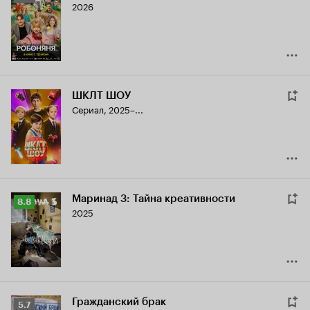
2026
Кинопоиска
6.6
ШКЛТ ШОУ
Сериал, 2025–...
Маринад 3: Тайна креативности
Рейтинг
8.8
2025
Кинопоиска
8.8
Гражданский брак
Рейтинг
5.7