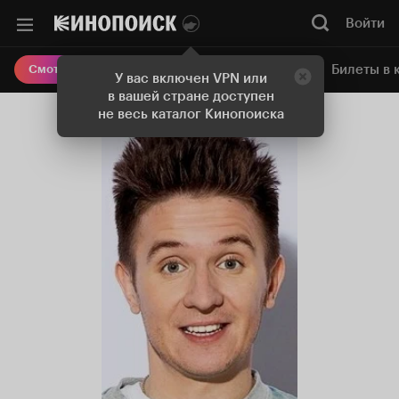
Войти
Онлайн-кинотеатр
Билеты в 
Смотреть кино
У вас включен VPN или
в вашей стране доступен
не весь каталог Кинопоиска