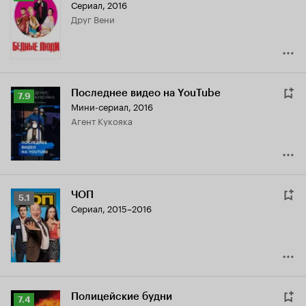
Сериал, 2016
Кинопоиска
друг Вени
7.4
Последнее видео на YouTube
Рейтинг
7.9
Мини-сериал, 2016
Кинопоиска
агент Кукояка
7.9
ЧОП
Рейтинг
5.1
Сериал, 2015–2016
Кинопоиска
5.1
Полицейские будни
Рейтинг
7.4