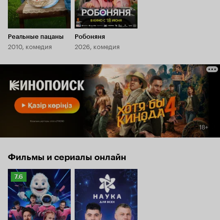
Реальные пацаны
Робоняня
2010, комедия
2026, комедия
Фильмы и сериалы онлайн
Рейтинг
7.6
Кинопоиска
7.6