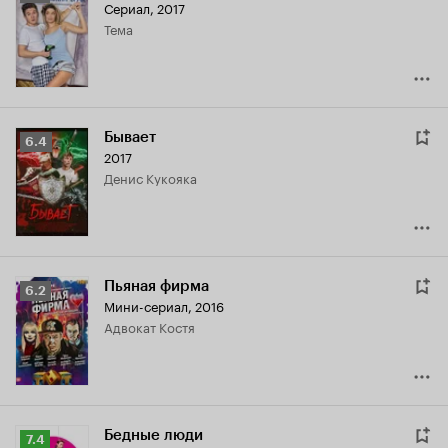
Сериал, 2017
Кинопоиска
Тема
5.7
Бывает
Рейтинг
6.4
2017
Кинопоиска
Денис Кукояка
6.4
Пьяная фирма
Рейтинг
6.2
Мини-сериал, 2016
Кинопоиска
адвокат Костя
6.2
Бедные люди
Рейтинг
7.4