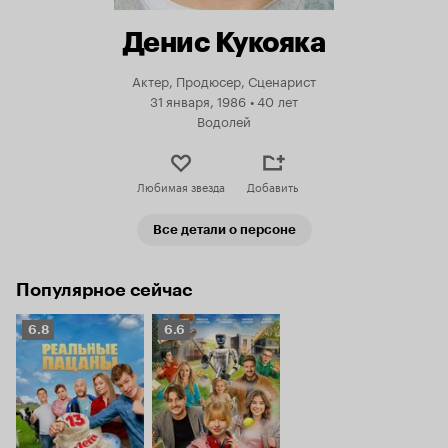
Денис Кукояка
Актер, Продюсер, Сценарист
31 января, 1986
•
40 лет
Водолей
Любимая звезда
Добавить
Все детали о персоне
Популярное сейчас
Рейтинг
Рейтинг
6.8
6.6
Кинопоиска
Кинопоиска
6.8
6.6