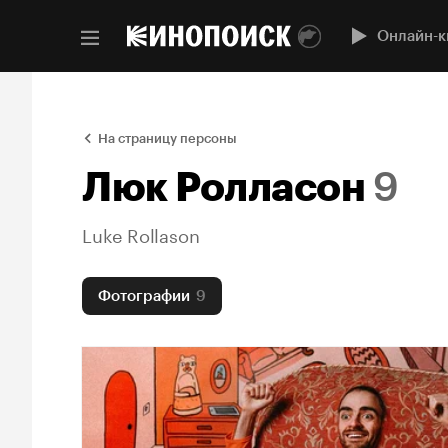
Онлайн-к
На страницу персоны
Люк Ролласон
9
Luke Rollason
Фотографии
9