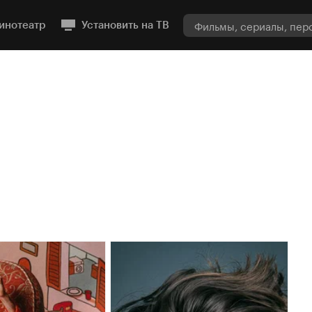
инотеатр
Установить на ТВ