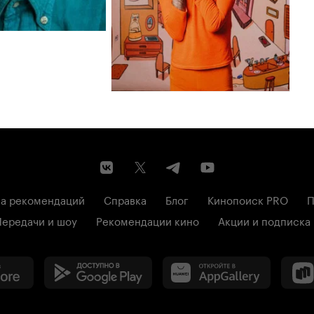
а рекомендаций
Справка
Блог
Кинопоиск PRO
П
Передачи и шоу
Рекомендации кино
Акции и подписка