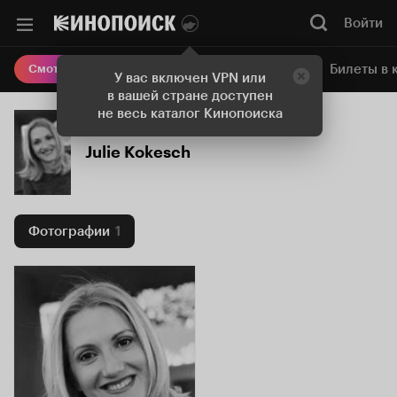
Войти
Онлайн-кинотеатр
Билеты в 
Смотреть кино
У вас включен VPN или
в вашей стране доступен
не весь каталог Кинопоиска
Julie Kokesch
Фотографии
1