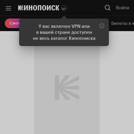
Войти
Онлайн-кинотеатр
Билеты в 
Смотреть кино
У вас включен VPN или
в вашей стране доступен
не весь каталог Кинопоиска