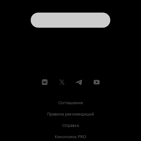
Соглашение
Правила рекомендаций
Справка
Кинопоиск PRO