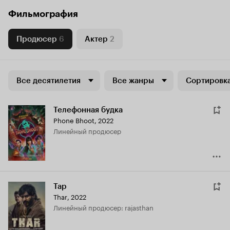
Фильмография
Продюсер
6
Актер
2
Все десятилетия
Все жанры
Сортировка
Телефонная будка
Phone Bhoot
,
2022
линейный продюсер
Тар
Thar
,
2022
линейный продюсер: rajasthan