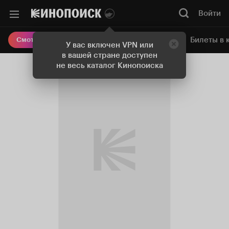
Войти
Онлайн-кинотеатр
Билеты в 
Смотреть кино
У вас включен VPN или
в вашей стране доступен
не весь каталог Кинопоиска