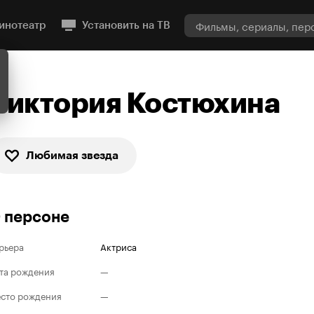
инотеатр
Установить на ТВ
Виктория Костюхина
Любимая звезда
 персоне
рьера
Актриса
та рождения
—
сто рождения
—