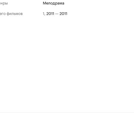
анры
мелодрама
его фильмов
1
,
2011
—
2011