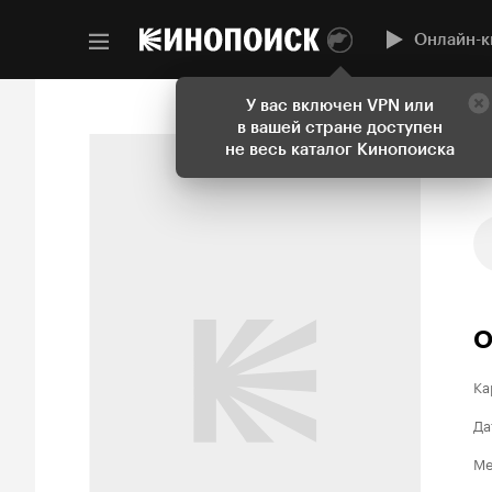
Онлайн-к
У вас включен VPN или
в вашей стране доступен
не весь каталог Кинопоиска
О
Ка
Да
Ме