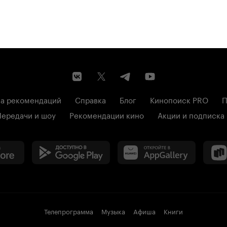
а рекомендаций
Справка
Блог
Кинопоиск PRO
П
Передачи и шоу
Рекомендации кино
Акции и подписка
Телепрограмма
Музыка
Афиша
Книги