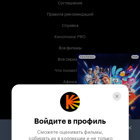
Соглашение
Правила рекомендаций
Справка
Кинопоиск PRO
Все фильмы
Все сериалы
РЕКЛАМА
Что посмотреть
Афиша
Музыка
Телепрограмма
Книги
Войдите в профиль
Служба поддержки
Сможете оценивать фильмы,

 собирать их в коллекции и не только