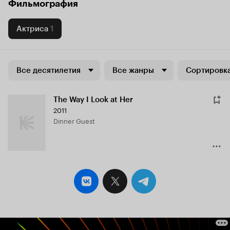
Фильмография
Актриса
1
Все десятилетия
Все жанры
Сортировка
The Way I Look at Her
2011
Dinner Guest