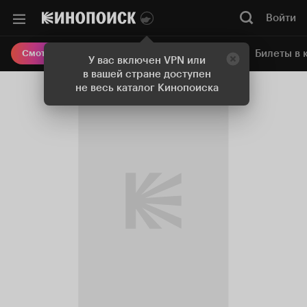
Войти
Онлайн-кинотеатр
Билеты в 
Смотреть кино
У вас включен VPN или
в вашей стране доступен
не весь каталог Кинопоиска