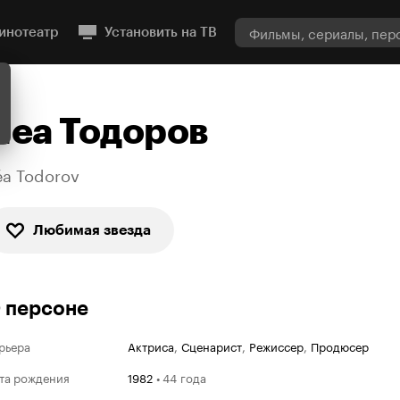
инотеатр
Установить на ТВ
Леа Тодоров
éa Todorov
Любимая звезда
 персоне
рьера
Актриса
,
Сценарист
,
Режиссер
,
Продюсер
та рождения
1982
•
44 года