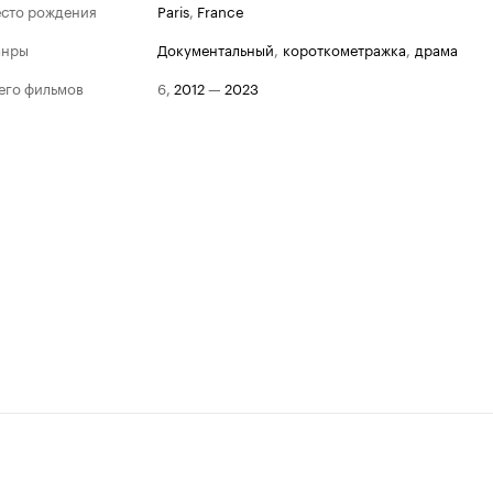
сто рождения
Paris
,
France
анры
документальный
,
короткометражка
,
драма
его фильмов
6
,
2012
—
2023