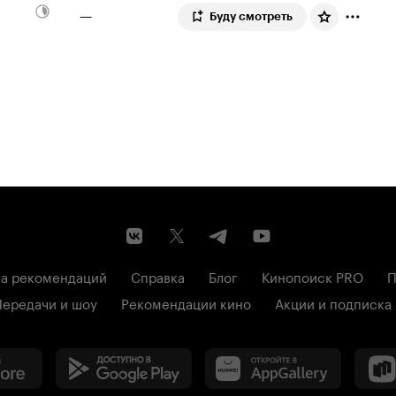
—
Буду смотреть
а рекомендаций
Справка
Блог
Кинопоиск PRO
П
Передачи и шоу
Рекомендации кино
Акции и подписка