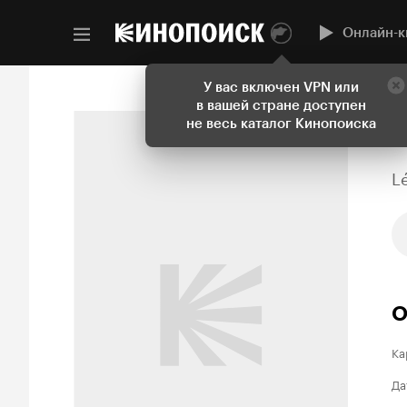
Онлайн-к
У вас включен VPN или
в вашей стране доступен
не весь каталог Кинопоиска
L
О
Ка
Да