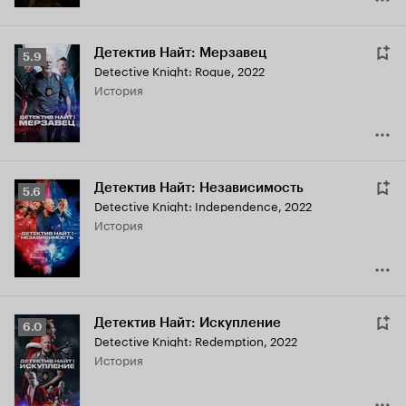
Детектив Найт: Мерзавец
Рейтинг
5.9
Detective Knight: Rogue
,
2022
Кинопоиска
история
5.9
Детектив Найт: Независимость
Рейтинг
5.6
Detective Knight: Independence
,
2022
Кинопоиска
история
5.6
Детектив Найт: Искупление
Рейтинг
6.0
Detective Knight: Redemption
,
2022
Кинопоиска
история
6.0