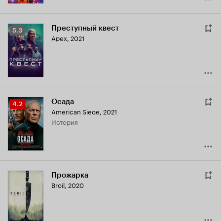
Преступный квест
Рейтинг
5.3
Apex
,
2021
Кинопоиска
5.3
Осада
Рейтинг
4.2
American Siege
,
2021
Кинопоиска
история
4.2
Прожарка
Broil
,
2020