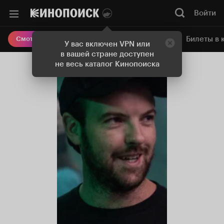
Войти
Онлайн-кинотеатр
Билеты в 
Смотреть кино
У вас включен VPN или
в вашей стране доступен
не весь каталог Кинопоиска