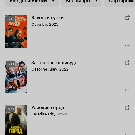
Все десятилетия
Все жанры
Сортировка
Взвести курки
Рейтинг
5.6
Guns Up
,
2025
Кинопоиска
5.6
Заговор в Голливуде
Рейтинг
6.0
Gasoline Alley
,
2022
Кинопоиска
6.0
Райский город
Рейтинг
5.9
Paradise City
,
2022
Кинопоиска
5.9