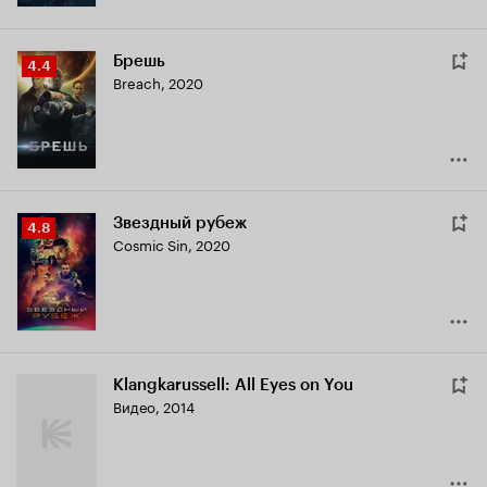
Брешь
Рейтинг
4.4
Breach
,
2020
Кинопоиска
4.4
Звездный рубеж
Рейтинг
4.8
Cosmic Sin
,
2020
Кинопоиска
4.8
Klangkarussell: All Eyes on You
Видео, 2014