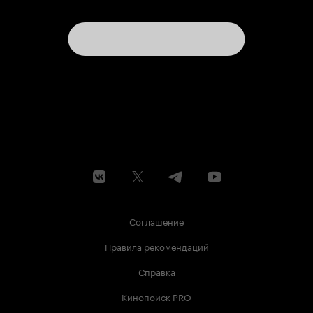
Соглашение
Правила рекомендаций
Справка
Кинопоиск PRO