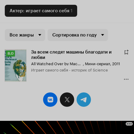
Актер: играет самого себя
1
Все жанры
Сортировка по году
За всем следят машины благодати и
Рейтинг
8.0
любви
Кинопоиска
All Watched Over by Machines of Loving Grace
,
Мини-сериал, 2011
8.0
играет самого себя - историк of Science