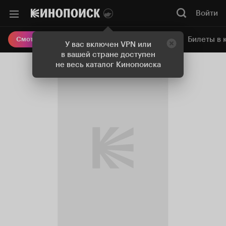
Войти
Онлайн-кинотеатр
Билеты в 
Смотреть кино
У вас включен VPN или
в вашей стране доступен
не весь каталог Кинопоиска