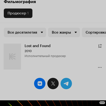
Фильмография
Продюсер
1
Все десятилетия
Все жанры
Сортировка
Lost and Found
2010
исполнительный продюсер