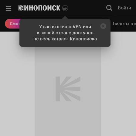
Войти
Онлайн-кинотеатр
Билеты в 
Смотреть кино
У вас включен VPN или
в вашей стране доступен
не весь каталог Кинопоиска