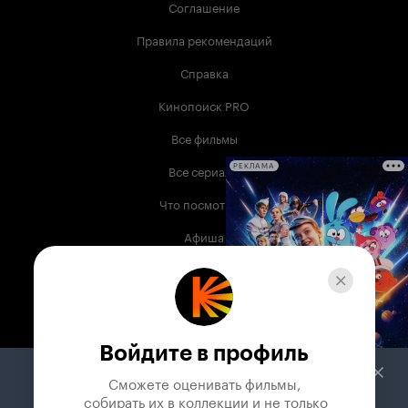
Соглашение
Правила рекомендаций
Справка
Кинопоиск PRO
Все фильмы
Все сериалы
РЕКЛАМА
Что посмотреть
Афиша
Музыка
Телепрограмма
Книги
Войдите в профиль
Служба поддержки
Сможете оценивать фильмы,

 собирать их в коллекции и не только