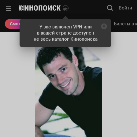
Войти
Онлайн-кинотеатр
Билеты в 
Смотреть кино
У вас включен VPN или
в вашей стране доступен
не весь каталог Кинопоиска