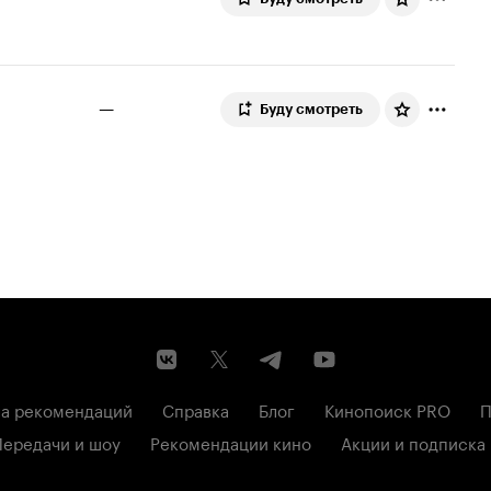
—
Буду смотреть
а рекомендаций
Справка
Блог
Кинопоиск PRO
П
Передачи и шоу
Рекомендации кино
Акции и подписка