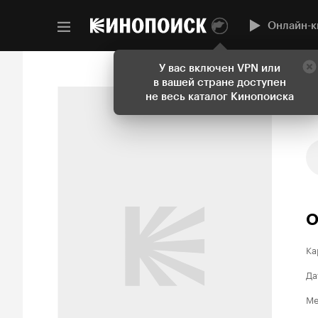
Онлайн-к
У вас включен VPN или
в вашей стране доступен
не весь каталог Кинопоиска
О
Ка
Да
Ме