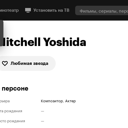
инотеатр
Установить на ТВ
Mitchell Yoshida
Любимая звезда
 персоне
рьера
Композитор
,
Актер
та рождения
—
сто рождения
—