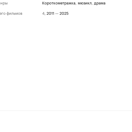
анры
короткометражка
,
мюзикл
,
драма
его фильмов
4
,
2011
—
2025