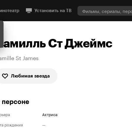
инотеатр
Установить на ТВ
Камилль Ст Джеймс
amille St James
Любимая звезда
 персоне
рьера
Актриса
та рождения
—