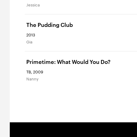
Jessica
The Pudding Club
2013
Gia
Primetime: What Would You Do?
ТВ, 2009
Nanny