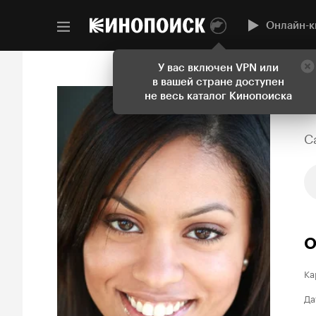
Онлайн-к
У вас включен VPN или
в вашей стране доступен
не весь каталог Кинопоиска
C
О
Ка
Да