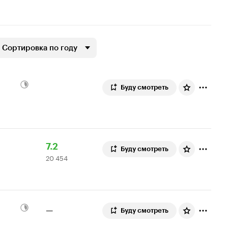
Сортировка по году
Буду смотреть
Рейтинг
20
7.2
Буду смотреть
20 454
Кинопоиска
454
7.2
оценки
—
Буду смотреть