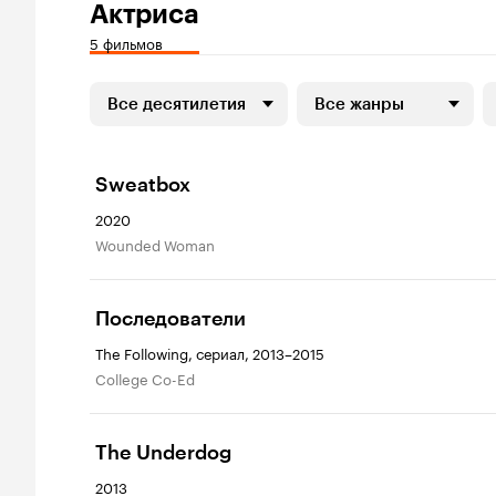
Актриса
5 фильмов
Все десятилетия
Все жанры
Sweatbox
2020
Wounded Woman
Последователи
The Following, сериал, 2013–2015
College Co-Ed
The Underdog
2013