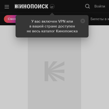
Войти
Онлайн-кинотеатр
Билеты в 
Смотреть кино
У вас включен VPN или
в вашей стране доступен
не весь каталог Кинопоиска