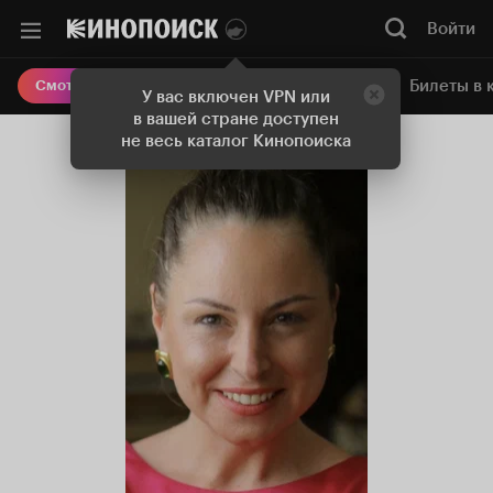
Войти
Онлайн-кинотеатр
Билеты в 
Смотреть кино
У вас включен VPN или
в вашей стране доступен
не весь каталог Кинопоиска