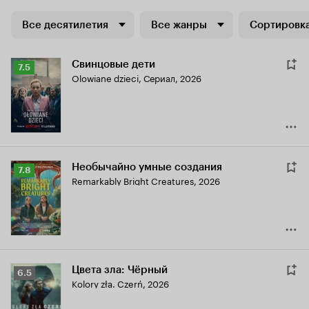
Все десятилетия
Все жанры
Сортировка
Свинцовые дети
Рейтинг
7.5
Olowiane dzieci
,
Сериал, 2026
Кинопоиска
7.5
Необычайно умные создания
Рейтинг
7.8
Remarkably Bright Creatures
,
2026
Кинопоиска
7.8
Цвета зла: Чёрный
Рейтинг
6.5
Kolory zła. Czerń
,
2026
Кинопоиска
6.5