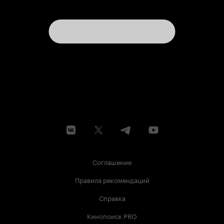
Соглашение
Правила рекомендаций
Справка
Кинопоиск PRO