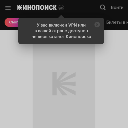
Войти
Онлайн-кинотеатр
Билеты в 
Смотреть кино
У вас включен VPN или
в вашей стране доступен
не весь каталог Кинопоиска