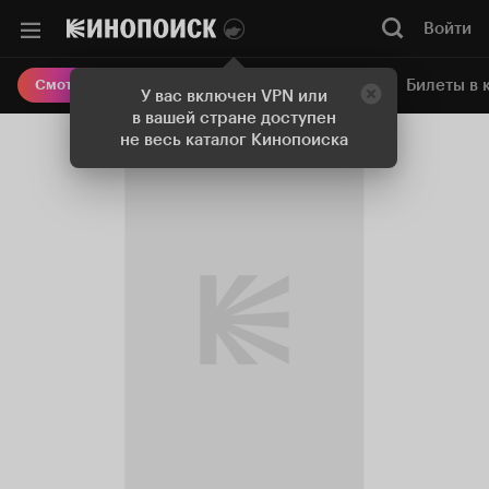
Войти
Онлайн-кинотеатр
Билеты в 
Смотреть кино
У вас включен VPN или
в вашей стране доступен
не весь каталог Кинопоиска