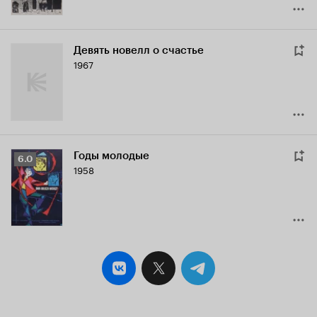
Девять новелл о счастье
1967
Годы молодые
Рейтинг
6.0
1958
Кинопоиска
6.0