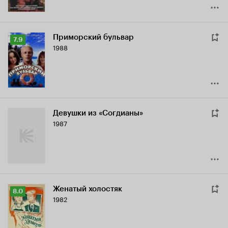
Приморский бульвар
Рейтинг
7.9
1988
Кинопоиска
7.9
Девушки из «Согдианы»
1987
Женатый холостяк
Рейтинг
8.0
1982
Кинопоиска
8.0