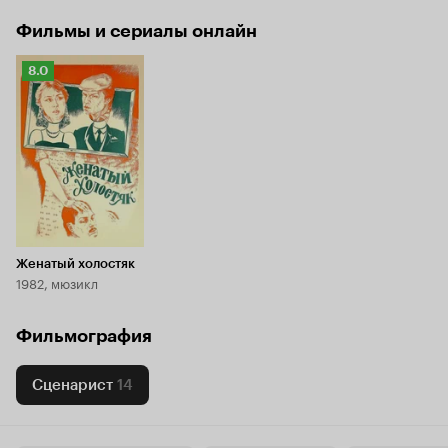
Фильмы и сериалы онлайн
Рейтинг
8.0
Кинопоиска
8.0
Женатый холостяк
1982, мюзикл
Фильмография
Сценарист
14