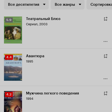
Все десятилетия
Все жанры
Сортировка
Театральный Блюз
Рейтинг
5.9
Сериал, 2003
Кинопоиска
5.9
Авантюра
Рейтинг
4.4
1995
Кинопоиска
4.4
Мужчина легкого поведения
Рейтинг
4.2
1994
Кинопоиска
4.2