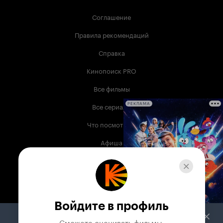
Соглашение
Правила рекомендаций
Справка
Кинопоиск PRO
Все фильмы
Все сериалы
РЕКЛАМА
Что посмотреть
Афиша
Музыка
Телепрограмма
Книги
Войдите в профиль
Служба поддержки
Сможете оценивать фильмы,
