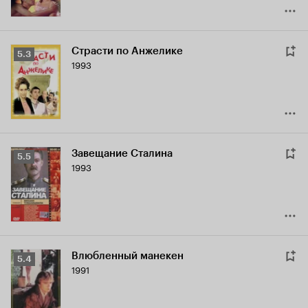
Страсти по Анжелике
Рейтинг
5.3
1993
Кинопоиска
5.3
Завещание Сталина
Рейтинг
5.5
1993
Кинопоиска
5.5
Влюбленный манекен
Рейтинг
5.4
1991
Кинопоиска
5.4