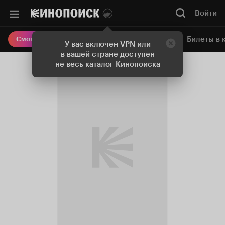
Войти
Онлайн-кинотеатр
Билеты в 
Смотреть кино
У вас включен VPN или
в вашей стране доступен
не весь каталог Кинопоиска