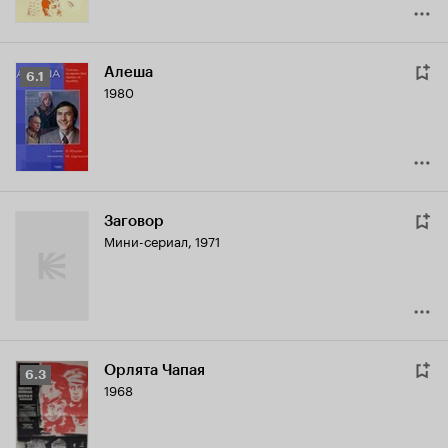
Алеша
Рейтинг
6.1
1980
Кинопоиска
6.1
Заговор
Мини-сериал, 1971
Орлята Чапая
Рейтинг
6.3
1968
Кинопоиска
6.3