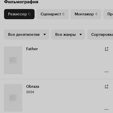
Фильмография
Режиссер
6
Сценарист
6
Монтажер
4
Пр
Все десятилетия
Все жанры
Сортировка
Father
Obraza
2024