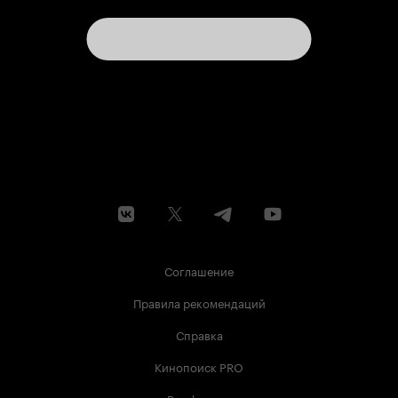
Соглашение
Правила рекомендаций
Справка
Кинопоиск PRO