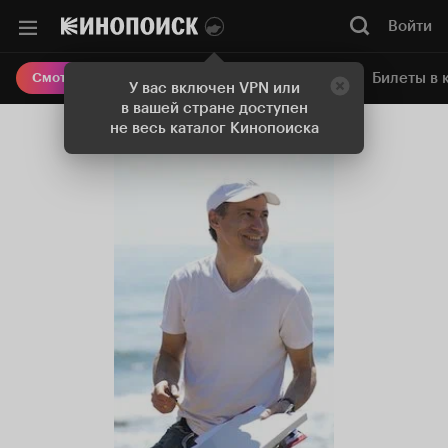
Войти
Онлайн-кинотеатр
Билеты в 
Смотреть кино
У вас включен VPN или
в вашей стране доступен
не весь каталог Кинопоиска