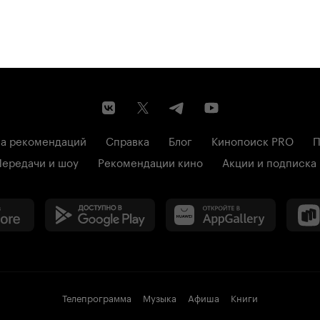
а рекомендаций
Справка
Блог
Кинопоиск PRO
П
Передачи и шоу
Рекомендации кино
Акции и подписка
Телепрограмма
Музыка
Афиша
Книги