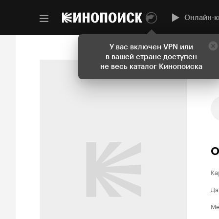
Онлайн-к
У вас включен VPN или
в вашей стране доступен
не весь каталог Кинопоиска
О
Ка
Да
Ме