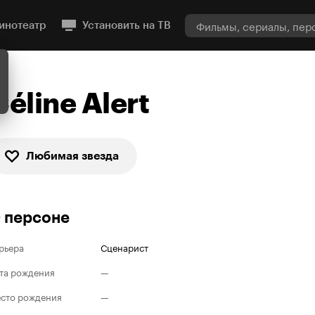
инотеатр
Установить на ТВ
Céline Alert
Любимая звезда
 персоне
рьера
Сценарист
та рождения
—
сто рождения
—