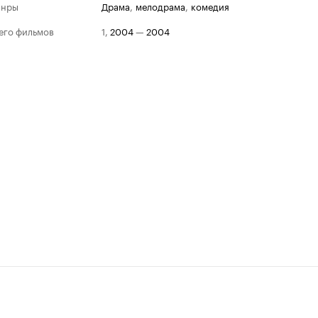
анры
драма
,
мелодрама
,
комедия
его фильмов
1
,
2004
—
2004