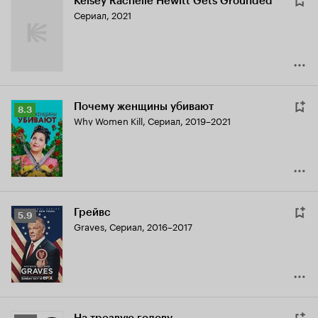
Kelsey Rachelle Hewitt Gets Grounded
Сериал, 2021
Почему женщины убивают
Рейтинг
8.3
Why Women Kill
,
Сериал, 2019–2021
Кинопоиска
8.3
Грейвс
Рейтинг
5.9
Graves
,
Сериал, 2016–2017
Кинопоиска
5.9