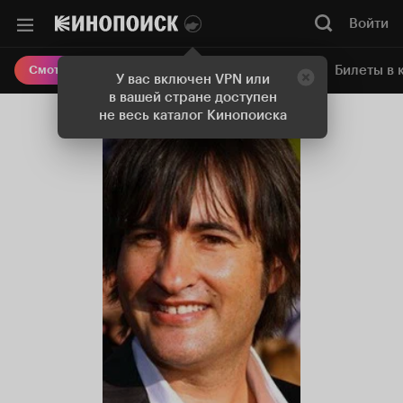
Войти
Онлайн-кинотеатр
Билеты в 
Смотреть кино
У вас включен VPN или
в вашей стране доступен
не весь каталог Кинопоиска