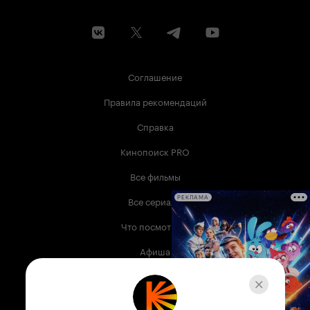
Соглашение
Правила рекомендаций
Справка
Кинопоиск PRO
Все фильмы
Все сериалы
РЕКЛАМА
Что посмотреть
Афиша
Музыка
Телепрограмма