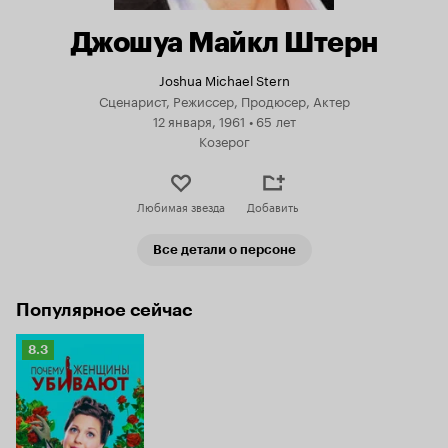
Джошуа Майкл Штерн
Joshua Michael Stern
Сценарист, Режиссер, Продюсер, Актер
12 января, 1961
•
65 лет
Козерог
Любимая звезда
Добавить
Все детали о персоне
Популярное сейчас
Рейтинг
8.3
Кинопоиска
8.3