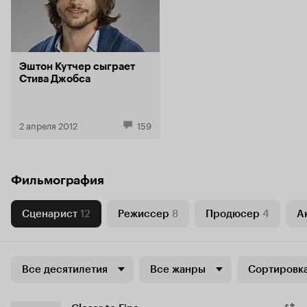
Эштон Кутчер сыграет
Стива Джобса
2 апреля 2012
159
Фильмография
Сценарист
12
Режиссер
8
Продюсер
4
А
Все десятилетия
Все жанры
Сортировка