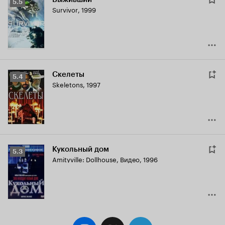
Рейтинг
5.5
Survivor
,
1999
Кинопоиска
5.5
Скелеты
Рейтинг
5.4
Skeletons
,
1997
Кинопоиска
5.4
Кукольный дом
Рейтинг
5.3
Amityville: Dollhouse
,
Видео, 1996
Кинопоиска
5.3