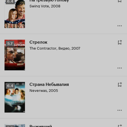
На трезвую голову
Рейтинг
6.4
Swing Vote
,
2008
Кинопоиска
6.4
Стрелок
Рейтинг
5.7
The Contractor
,
Видео, 2007
Кинопоиска
5.7
Страна Небывалия
Рейтинг
6.4
Neverwas
,
2005
Кинопоиска
6.4
Выживший