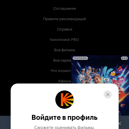
Соглашение
Правила рекомендаций
Справка
Кинопоиск PRO
Все фильмы
Все сериалы
РЕКЛАМА
Что посмотреть
Афиша
Музыка
Телепрограмма
Книги
Войдите в профиль
Служба поддержки
Сможете оценивать фильмы,
