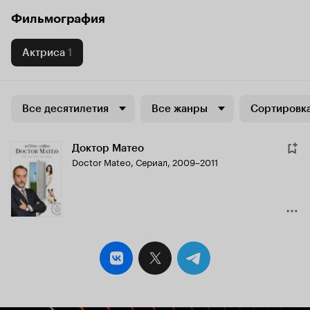
Фильмография
Актриса
1
Все десятилетия
Все жанры
Сортировка
Доктор Матео
Doctor Mateo
,
Сериал, 2009–2011