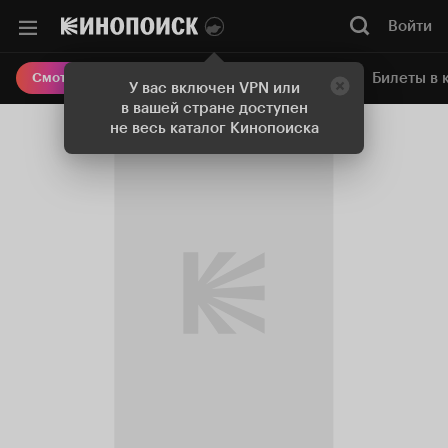
Войти
Онлайн-кинотеатр
Билеты в 
Смотреть кино
У вас включен VPN или
в вашей стране доступен
не весь каталог Кинопоиска