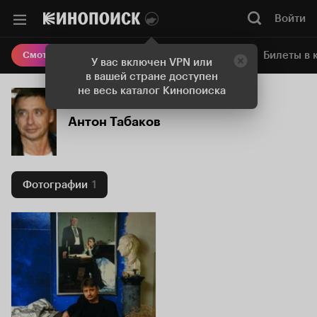
Войти
Онлайн-кинотеатр
Билеты в 
Смотреть кино
У вас включен VPN или
в вашей стране доступен
не весь каталог Кинопоиска
Антон Табаков
Фотографии
1