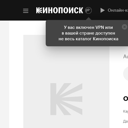
Онлайн-к
У вас включен VPN или
в вашей стране доступен
не весь каталог Кинопоиска
A
О
Ка
Да