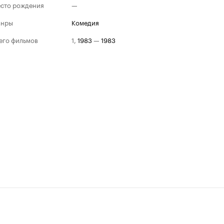
сто рождения
—
анры
комедия
его фильмов
1
,
1983
—
1983