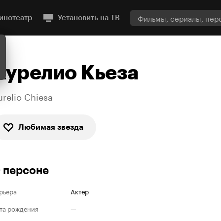
инотеатр
Установить на ТВ
Аурелио Кьеза
urelio Chiesa
Любимая звезда
 персоне
рьера
Актер
та рождения
—