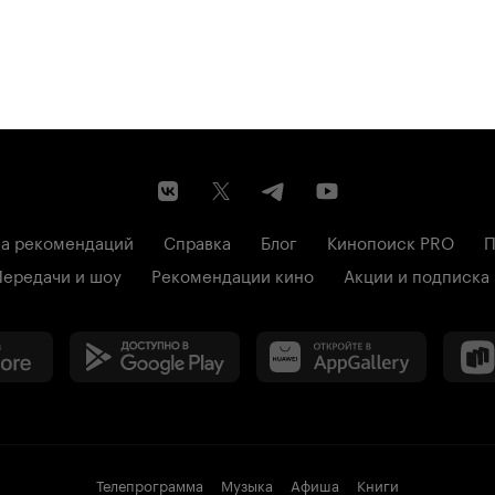
а рекомендаций
Справка
Блог
Кинопоиск PRO
П
Передачи и шоу
Рекомендации кино
Акции и подписка
Телепрограмма
Музыка
Афиша
Книги