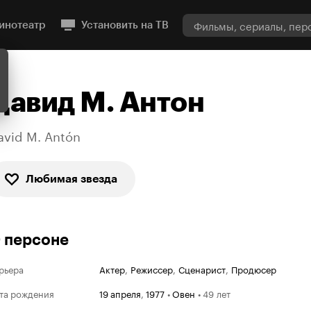
инотеатр
Установить на ТВ
Давид М. Антон
avid M. Antón
Любимая звезда
 персоне
рьера
Актер
,
Режиссер
,
Сценарист
,
Продюсер
та рождения
19 апреля
,
1977
•
Овен
•
49 лет