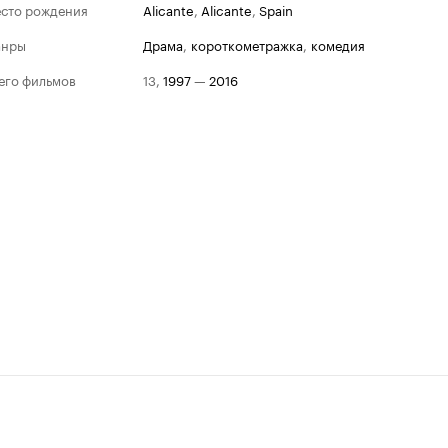
сто рождения
Alicante
,
Alicante
,
Spain
анры
драма
,
короткометражка
,
комедия
его фильмов
13
,
1997
—
2016