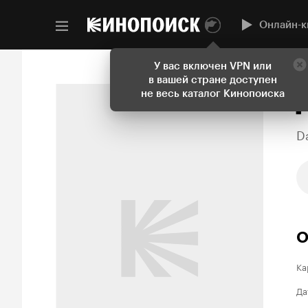
Онлайн-к
У вас включен VPN или
в вашей стране доступен
не весь каталог Кинопоиска
D
О
Ка
Да