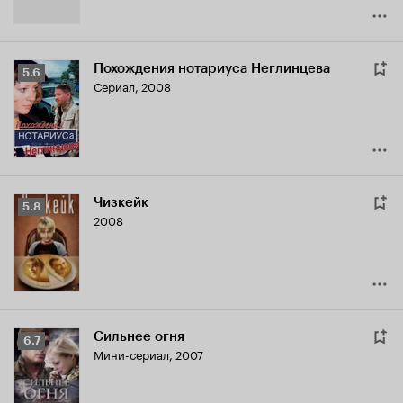
Похождения нотариуса Неглинцева
Рейтинг
5.6
Сериал, 2008
Кинопоиска
5.6
Чизкейк
Рейтинг
5.8
2008
Кинопоиска
5.8
Сильнее огня
Рейтинг
6.7
Мини-сериал, 2007
Кинопоиска
6.7