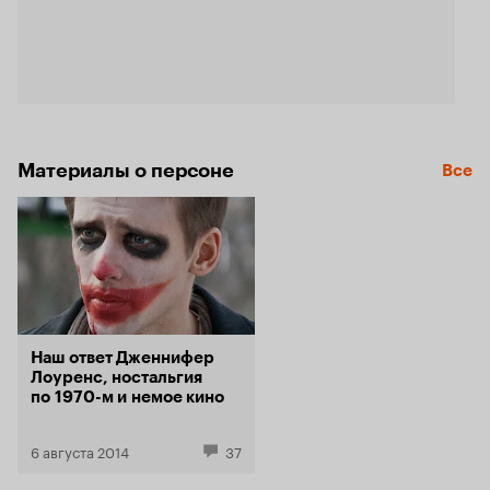
Материалы о персоне
Все
Наш ответ Дженнифер
Лоуренс, ностальгия
по 1970-м и немое кино
6 августа 2014
37