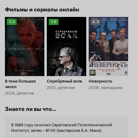
Фильмы и сериалы онлайн
Рейтинг
Рейтинг
Рейтинг
7.3
7.8
6.3
Кинопоиска
Кинопоиска
Кинопоиска
7.3
7.8
6.3
В тени больших
Серебряный волк
Неверность
2021, детектив
2006, мелодрама
чисел
2024, детектив
Знаете ли вы что...
В 1988 году окончил Саратовский Политехнический
Институт, затем – ВГИК (мастерская В.А. Мана).