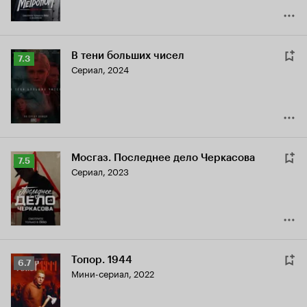
В тени больших чисел
Рейтинг
7.3
Сериал, 2024
Кинопоиска
7.3
Мосгаз. Последнее дело Черкасова
Рейтинг
7.5
Сериал, 2023
Кинопоиска
7.5
Топор. 1944
Рейтинг
6.7
Мини-сериал, 2022
Кинопоиска
6.7