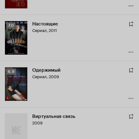
Настоящие
Рейтинг
7.0
Сериал, 2011
Кинопоиска
7.0
Одержимый
Рейтинг
6.9
Сериал, 2009
Кинопоиска
6.9
Виртуальная связь
2009