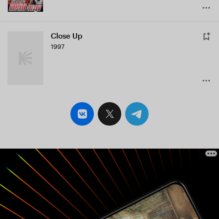
Close Up
1997