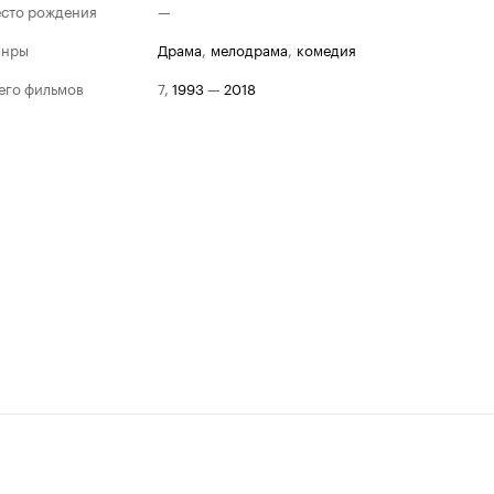
сто рождения
—
анры
драма
,
мелодрама
,
комедия
его фильмов
7
,
1993
—
2018