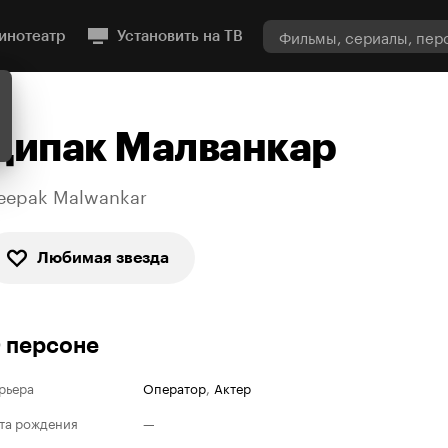
инотеатр
Установить на ТВ
Дипак Малванкар
eepak Malwankar
Любимая звезда
 персоне
рьера
Оператор
,
Актер
та рождения
—