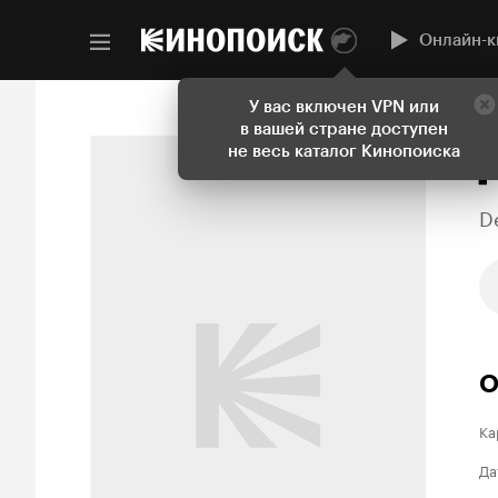
Онлайн-к
У вас включен VPN или
в вашей стране доступен
не весь каталог Кинопоиска
D
О
Ка
Да