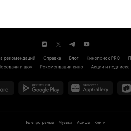
а рекомендаций
Справка
Блог
Кинопоиск PRO
П
Передачи и шоу
Рекомендации кино
Акции и подписка
Телепрограмма
Музыка
Афиша
Книги