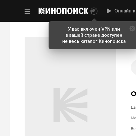
Онлайн-к
У вас включен VPN или
в вашей стране доступен
не весь каталог Кинопоиска
О
Да
Ме
Вс