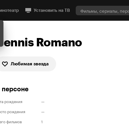
инотеатр
Установить на ТВ
Dennis Romano
Любимая звезда
 персоне
та рождения
—
сто рождения
—
его фильмов
1