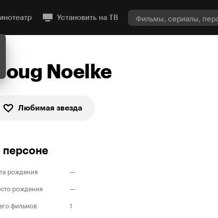
инотеатр
Установить на ТВ
Doug Noelke
Любимая звезда
 персоне
та рождения
—
сто рождения
—
его фильмов
1