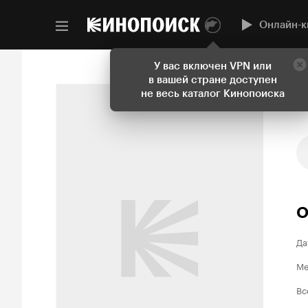
Онлайн-к
У вас включен VPN или
в вашей стране доступен
не весь каталог Кинопоиска
О
Да
Ме
Вс