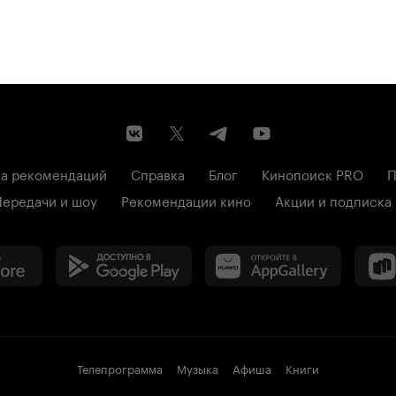
а рекомендаций
Справка
Блог
Кинопоиск PRO
П
Передачи и шоу
Рекомендации кино
Акции и подписка
Телепрограмма
Музыка
Афиша
Книги