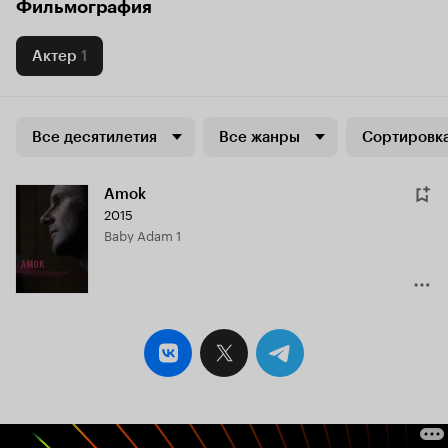
Фильмография
Актер
1
Все десятилетия
Все жанры
Сортировка
Amok
2015
Baby Adam 1