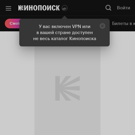
Войти
Онлайн-кинотеатр
Билеты в 
Смотреть кино
У вас включен VPN или
в вашей стране доступен
не весь каталог Кинопоиска