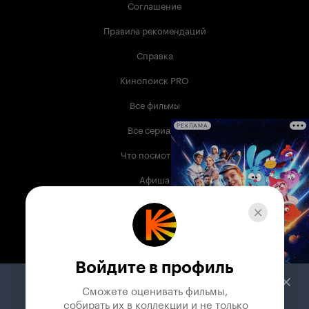
Соглашение
Правила рекомендаций
Справка
Кинопоиск PRO
Все фильмы
Все сериалы
РЕКЛАМА
Что посмотреть
Афиша
Музыка
Телепрограмма
Книги
Войдите в профиль
Служба поддержки
Сможете оценивать фильмы,

 собирать их в коллекции и не только