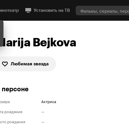
инотеатр
Установить на ТВ
Marija Bejkova
Любимая звезда
 персоне
рьера
Актриса
та рождения
—
сто рождения
—