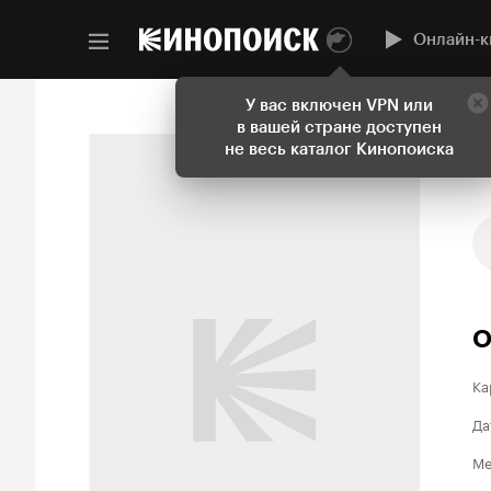
Онлайн-к
У вас включен VPN или
в вашей стране доступен
не весь каталог Кинопоиска
О
Ка
Да
Ме