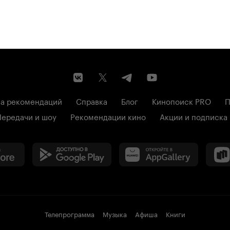
а рекомендаций
Справка
Блог
Кинопоиск PRO
П
Передачи и шоу
Рекомендации кино
Акции и подписка
Телепрограмма
Музыка
Афиша
Книги