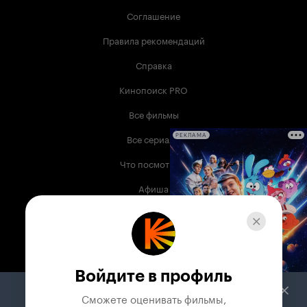
Соглашение
Правила рекомендаций
Справка
Кинопоиск PRO
Все фильмы
Все сериалы
РЕКЛАМА
Что посмотреть
Афиша
Музыка
Телепрограмма
Книги
Войдите в профиль
Служба поддержки
Сможете оценивать фильмы,
