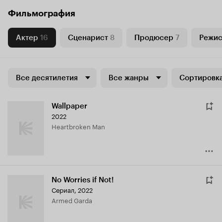
Фильмография
Актер
16
Сценарист
8
Продюсер
7
Режи
Все десятилетия
Все жанры
Сортировка
Wallpaper
2022
Heartbroken Man
No Worries if Not!
Сериал, 2022
Armed Garda