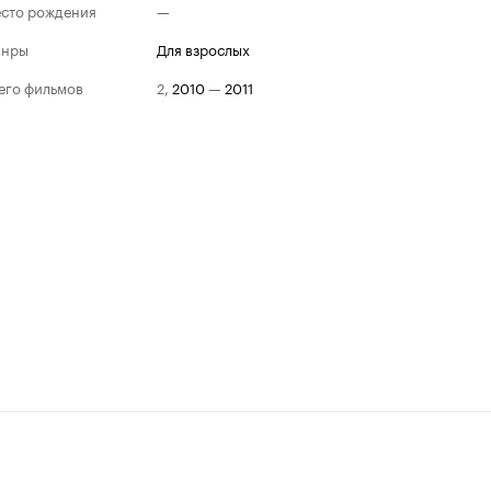
сто рождения
—
анры
для взрослых
его фильмов
2
,
2010
—
2011