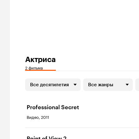
Актриса
2 фильма
Все десятилетия
Все жанры
Professional Secret
Видео, 2011
Point of View 2