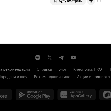
—
Буду смотреть
а рекомендаций
Справка
Блог
Кинопоиск PRO
П
Передачи и шоу
Рекомендации кино
Акции и подписка