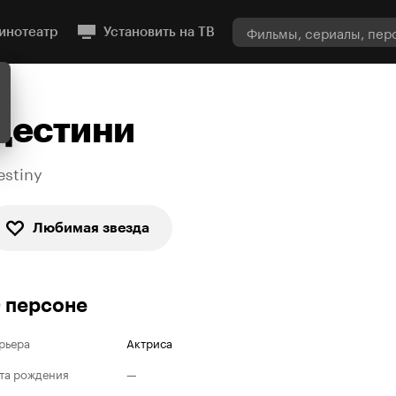
инотеатр
Установить на ТВ
Дестини
estiny
Любимая звезда
 персоне
рьера
Актриса
та рождения
—