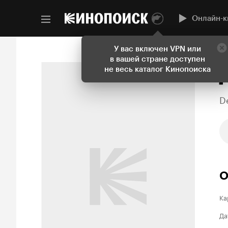
Онлайн-к
У вас включен VPN или
в вашей стране доступен
не весь каталог Кинопоиска
D
О
Ка
Да