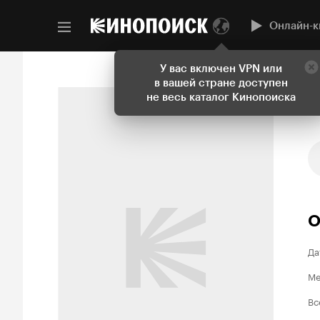
Онлайн-к
У вас включен VPN или
в вашей стране доступен
не весь каталог Кинопоиска
О
Да
Ме
Вс