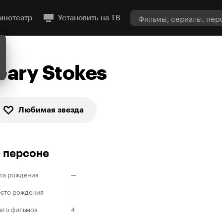
инотеатр
Установить на ТВ
Gary Stokes
Любимая звезда
 персоне
та рождения
—
сто рождения
—
его фильмов
4