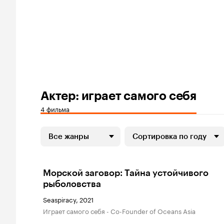
Актер: играет самого себя
4 фильма
Все жанры
Сортировка по году
Морской заговор: Тайна устойчивого
рыболовства
Seaspiracy, 2021
играет самого себя - Co-Founder of Oceans Asia