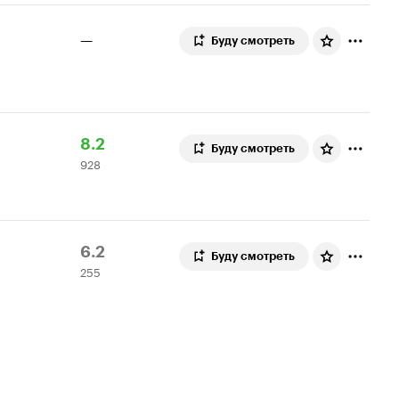
—
Буду смотреть
Рейтинг
928
8.2
Буду смотреть
928
Кинопоиска
оценок
8.2
Рейтинг
255
6.2
Буду смотреть
255
Кинопоиска
оценок
6.2