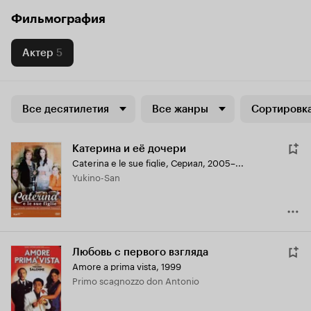
Фильмография
Актер
5
Все десятилетия
Все жанры
Сортировка
Катерина и её дочери
Caterina e le sue figlie
,
Сериал, 2005–...
Yukino-San
Любовь с первого взгляда
Amore a prima vista
,
1999
Primo scagnozzo don Antonio