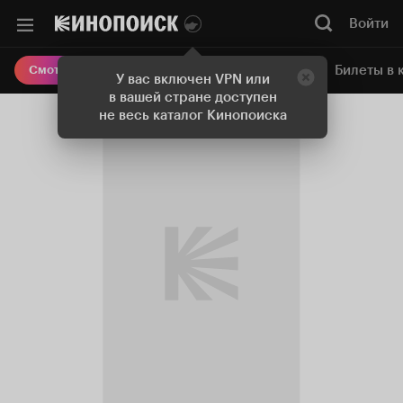
Войти
Онлайн-кинотеатр
Билеты в 
Смотреть кино
У вас включен VPN или
в вашей стране доступен
не весь каталог Кинопоиска