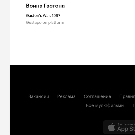
Война Гастона
Gaston's War, 1997
Gestapo on platform
Вакансии
Реклама
Соглашение
Правил
Все мультфильмы