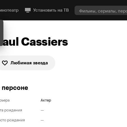
инотеатр
Установить на ТВ
Paul Cassiers
Любимая звезда
 персоне
рьера
Актер
та рождения
—
сто рождения
—