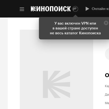
Онлайн-к
У вас включен VPN или
в вашей стране доступен
не весь каталог Кинопоиска
О
Ка
Да
Ме