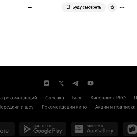
—
Буду смотреть
а рекомендаций
Справка
Блог
Кинопоиск PRO
П
Передачи и шоу
Рекомендации кино
Акции и подписка