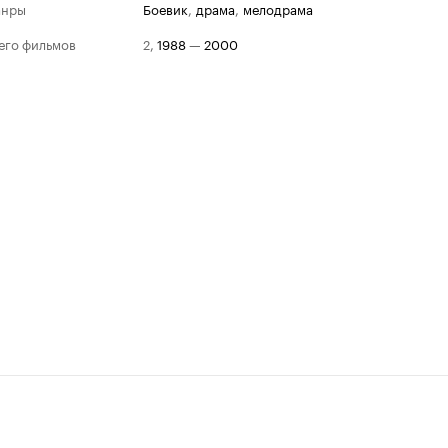
анры
боевик
,
драма
,
мелодрама
его фильмов
2
,
1988
—
2000